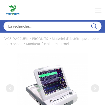
>
>
PAGE D'ACCUEIL
PRODUITS
Matériel d'obstétrique et pour
>
nourrissons
Moniteur fœtal et maternel