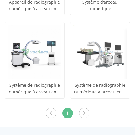
Appareil de radiographie
Système d'arceau
numérique à arceau en C
numérique
obtenir le
obtenir le
médical DR System YSX-
multifonctionnel YSX-C705
Voir tous
Voir tous
C605
prix
prix
les produits
les produits
Système de radiographie
Système de radiographie
numérique à arceau en C
numérique à arceau en C
obtenir le
obtenir le
FPD 5 kW YSX-C605A
avec détecteur à écran
Voir tous
Voir tous
plat de 15 kW YSX-C715
prix
prix
1
les produits
les produits