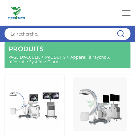
PRODUITS
>
>
PAGE D'ACCUEIL
PRODUITS
Appareil à rayons X
>
médical
Système C-arm