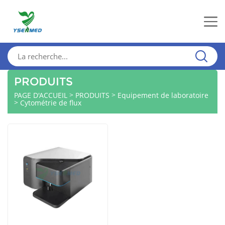
PRODUITS
>
>
PAGE D'ACCUEIL
PRODUITS
Equipement de laboratoire
>
Cytométrie de flux