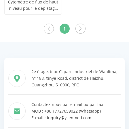
Cytomètre de flux de haut
niveau pour le dépistage
obtenir le
du VIH, compteur de
Voir tous
cellules CD4, cytomètre de
prix
flux FCM YSTE-AE7S
1
les produits
2e étage, bloc C, parc industriel de Wanlima,
n° 188, Xinye Road, district de Haizhu,
Guangzhou, 510000, RPC
Contactez-nous par e-mail ou par fax
MOB : +86 17727659022 (Whatsapp)
E-mail :
inquiry@ysenmed.com