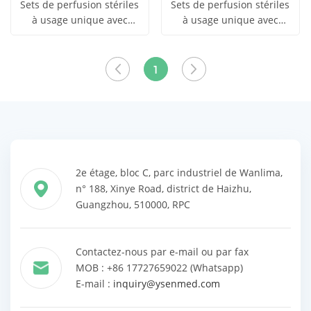
Sets de perfusion stériles
Sets de perfusion stériles
à usage unique avec
à usage unique avec
obtenir le
obtenir le
réglage du débit ajustable
aiguilles
Voir tous
Voir tous
prix
prix
1
les produits
les produits
2e étage, bloc C, parc industriel de Wanlima,
n° 188, Xinye Road, district de Haizhu,
Guangzhou, 510000, RPC
Contactez-nous par e-mail ou par fax
MOB : +86 17727659022 (Whatsapp)
E-mail :
inquiry@ysenmed.com