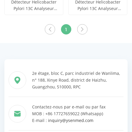
Détecteur Helicobacter
Détecteur Helicobacter
Pylori 13C Analyseur
Pylori 13C Analyseur
obtenir le
obtenir le
d'haleine d'urée YSTE-
d'haleine d'urée YSTE-
Voir tous
Voir tous
UBT6C
UBT5
prix
prix
1
les produits
les produits
2e étage, bloc C, parc industriel de Wanlima,
n° 188, Xinye Road, district de Haizhu,
Guangzhou, 510000, RPC
Contactez-nous par e-mail ou par fax
MOB : +86 17727659022 (Whatsapp)
E-mail :
inquiry@ysenmed.com