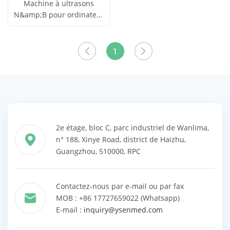
Machine à ultrasons
N&amp;B pour ordinateur
obtenir le
portable YSB-MU15
Voir tous
prix
1
les produits
2e étage, bloc C, parc industriel de Wanlima,
n° 188, Xinye Road, district de Haizhu,
Guangzhou, 510000, RPC
Contactez-nous par e-mail ou par fax
MOB : +86 17727659022 (Whatsapp)
E-mail :
inquiry@ysenmed.com