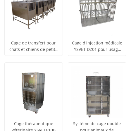
Cage de transfert pour
Cage d'injection médicale
chats et chiens de petite
YSVET-DZ01 pour usage
obtenir le
obtenir le
et moyenne taille
vétérinaire – Cage
Voir tous
Voir tous
YSVET8105
durable en acier
prix
prix
inoxydable pour chiens et
les produits
les produits
chats
Cage thérapeutique
Système de cage double
vétérinaire YSVET610B
pour animaux de