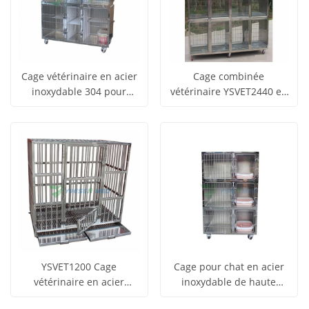
chiens
Cage vétérinaire en acier
Cage combinée
inoxydable 304 pour
vétérinaire YSVET2440 en
obtenir le
obtenir le
chiens et chats, cage
acier inoxydable 304 pour
Voir tous
Voir tous
vétérinaire en acrylique,
animaux
prix
prix
haut de gamme,
les produits
les produits
YSVET1500M
YSVET1200 Cage
Cage pour chat en acier
vétérinaire en acier
inoxydable de haute
obtenir le
obtenir le
inoxydable pour animaux
qualité YSVET900M avec