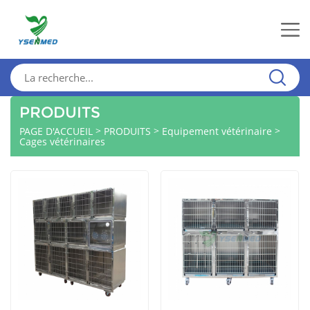
PRODUITS
>
>
>
PAGE D'ACCUEIL
PRODUITS
Equipement vétérinaire
Cages vétérinaires