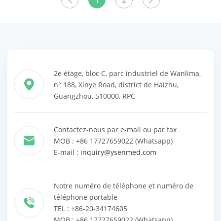
1
2
les produits
les produits
2e étage, bloc C, parc industriel de Wanlima,
n° 188, Xinye Road, district de Haizhu,
Guangzhou, 510000, RPC
Contactez-nous par e-mail ou par fax
MOB : +86 17727659022 (Whatsapp)
E-mail :
inquiry@ysenmed.com
Notre numéro de téléphone et numéro de
téléphone portable
TEL : +86-20-34174605
MOB : +86 17727659022 (Whatsapp)