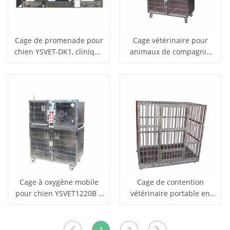
Cage de promenade pour
Cage vétérinaire pour
chien YSVET-DK1, clinique
animaux de compagnie
obtenir le
obtenir le
vétérinaire économique
YSVET1220C en acier
Voir tous
Voir tous
inoxydable 304 avec
prix
prix
lumière infrarouge
les produits
les produits
Cage à oxygène mobile
Cage de contention
pour chien YSVET1220B –
vétérinaire portable en
obtenir le
obtenir le
Chambre à oxygène
acier inoxydable
Voir tous
Voir tous
portable pour animaux de
YSVET1200 pour chiens et
prix
prix
compagnie
chats