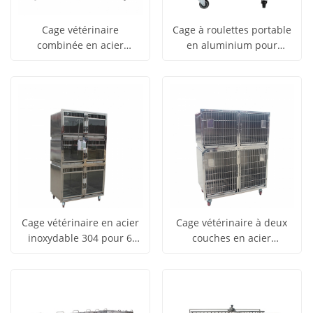
Cage vétérinaire
Cage à roulettes portable
combinée en acier
en aluminium pour
obtenir le
obtenir le
inoxydable pour chat et
exposition canine YSKB-
Voir tous
Voir tous
chien YSVET1830M
511
prix
prix
les produits
les produits
Cage vétérinaire en acier
Cage vétérinaire à deux
inoxydable 304 pour 6
couches en acier
obtenir le
obtenir le
animaux de compagnie,
inoxydable 304 YSVET1220
Voir tous
Voir tous
YSVET1220A, pour
avec 4 compartiments
prix
prix
exposition dans une
les produits
les produits
animalerie