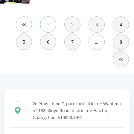
1
2
3
4
5
6
7
...
8
2e étage, bloc C, parc industriel de Wanlima,
n° 188, Xinye Road, district de Haizhu,
Guangzhou, 510000, RPC