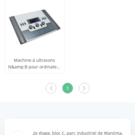
les produits
les produits
Machine à ultrasons
N&amp;B pour ordinateur
obtenir le
portable YSB-MU15
Voir tous
prix
1
les produits
2e étage, bloc C, parc industriel de Wanlima,