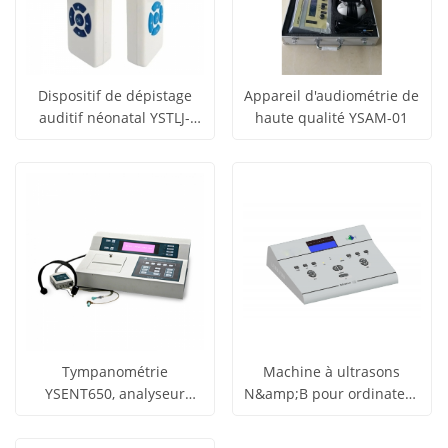
Dispositif de dépistage
Appareil d'audiométrie de
auditif néonatal YSTLJ-
haute qualité YSAM-01
obtenir le
obtenir le
MA01
Voir tous
Voir tous
prix
prix
les produits
les produits
Tympanométrie
Machine à ultrasons
YSENT650, analyseur
N&amp;B pour ordinateur
obtenir le
obtenir le
fonctionnel de l'oreille
portable YSB-MU15
Voir tous
Voir tous
moyenne de haute qualité
prix
prix