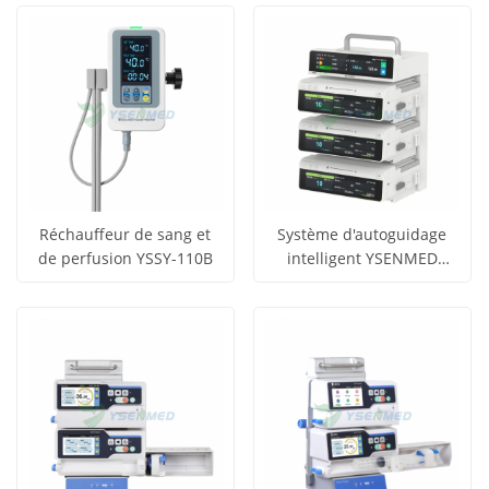
Voir tous
Voir tous
prix
prix
les produits
les produits
Réchauffeur de sang et
Système d'autoguidage
de perfusion YSSY-110B
intelligent YSENMED
obtenir le
obtenir le
YSSY-WS9S
Voir tous
Voir tous
prix
prix
les produits
les produits