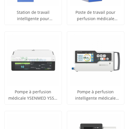
Station de travail
Poste de travail pour
intelligente pour
perfusion médicale
obtenir le
obtenir le
perfusion médicale
YSENMED YSSY-WS7
Voir tous
Voir tous
YSENMED YSSY-WS7S
prix
prix
les produits
les produits
Pompe à perfusion
Pompe à perfusion
médicale YSENMED YSSY-
intelligente médicale
obtenir le
obtenir le
V9H
YSENMED YSSY-V7S
Voir tous
Voir tous
prix
prix
les produits
les produits