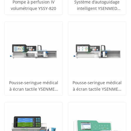
Pompe à perfusion IV
Système d'autoguidage
volumétrique YSSY-820
intelligent YSENMED
obtenir le
obtenir le
YSZS-S9
Voir tous
Voir tous
prix
prix
les produits
les produits
Pousse-seringue médical
Pousse-seringue médical
à écran tactile YSENMED
à écran tactile YSENMED
obtenir le
obtenir le
YSZS-S7S
YSZS-S7
Voir tous
Voir tous
prix
prix
les produits
les produits