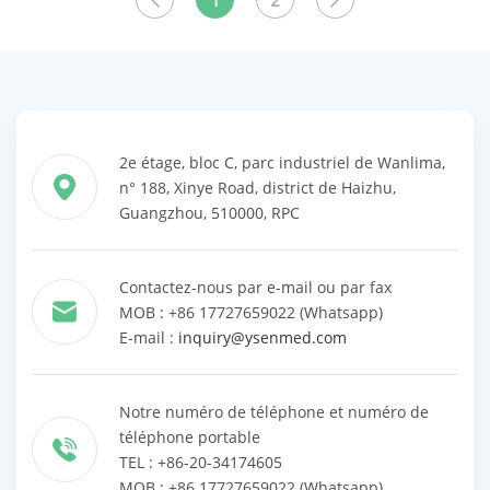
1
2
les produits
les produits
2e étage, bloc C, parc industriel de Wanlima,
n° 188, Xinye Road, district de Haizhu,
Guangzhou, 510000, RPC
Contactez-nous par e-mail ou par fax
MOB : +86 17727659022 (Whatsapp)
E-mail :
inquiry@ysenmed.com
Notre numéro de téléphone et numéro de
téléphone portable
TEL : +86-20-34174605
MOB : +86 17727659022 (Whatsapp)