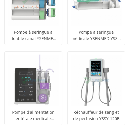
Pompe à seringue à
Pompe à seringue
double canal YSENMED
médicale YSENMED YSZS-
obtenir le
obtenir le
YSZS-S5D
S3
Voir tous
Voir tous
prix
prix
les produits
les produits
Pompe d'alimentation
Réchauffeur de sang et
entérale médicale
de perfusion YSSY-120B
obtenir le
obtenir le
YSENMED YSSY-N5