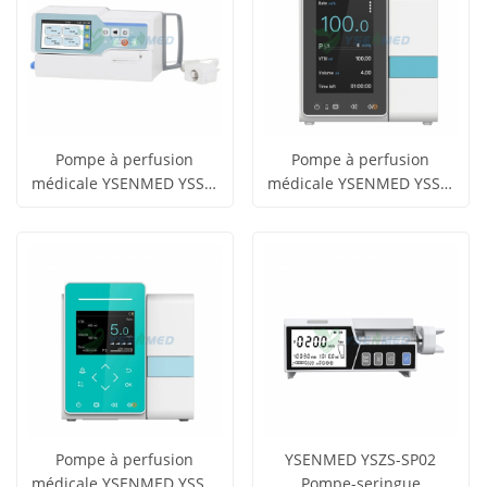
Pompe à perfusion
Pompe à perfusion
médicale YSENMED YSSY-
médicale YSENMED YSSY-
obtenir le
obtenir le
V7H
V5H
Voir tous
Voir tous
prix
prix
les produits
les produits
Pompe à perfusion
YSENMED YSZS-SP02
médicale YSENMED YSSY-
Pompe-seringue