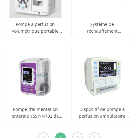
Pompe à perfusion
Système de
volumétrique portable
réchauffement
obtenir le
obtenir le
monocanal YSSY-750 pour
multifonctionnel pour
Voir tous
Voir tous
milieu hospitalier
équipements médicaux
prix
prix
YSHF-210A
les produits
les produits
Pompe d'alimentation
Dispositif de pompe à
entérale YSSY-N702 de
perfusion ambulatoire
obtenir le
obtenir le
haute qualité avec
YSSY-EB12
Voir tous
Voir tous
fonction de rinçage
prix
prix
automatique