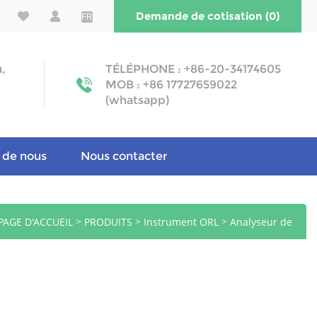
Demande de cotisation (0)
FR
u,
TÉLÉPHONE : +86-20-34174605
MOB : +86 17727659022
(whatsapp)
 de nous
Nous contacter
>
>
>
PAGE D'ACCUEIL
PRODUITS
Instrument ORL
Analyseur de
sécheresse oculaire