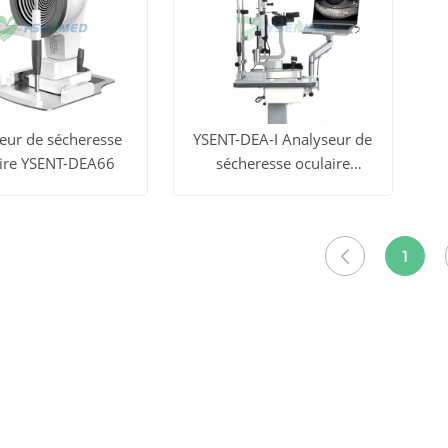
eur de sécheresse
YSENT-DEA-I Analyseur de
aire YSENT-DEA66
sécheresse oculaire
Détecteur de sécheresse
ous
obtenir le
Voir tous
obtenir le
oculaire
uits
prix
les produits
prix
1