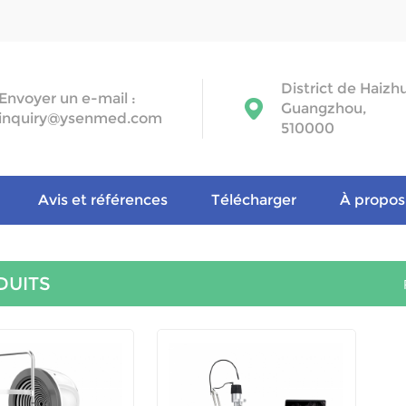
District de Haizh
Envoyer un e-mail :
Guangzhou,
inquiry@ysenmed.com
510000
Avis et références
Télécharger
À propos
DUITS