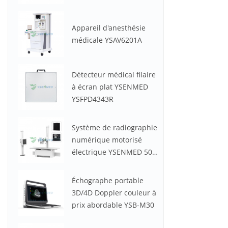
Appareil d'anesthésie
médicale YSAV6201A
Détecteur médical filaire
à écran plat YSENMED
YSFPD4343R
Système de radiographie
numérique motorisé
électrique YSENMED 50
kW 630 mA YSF50DR-B2
Échographe portable
3D/4D Doppler couleur à
prix abordable YSB-M30