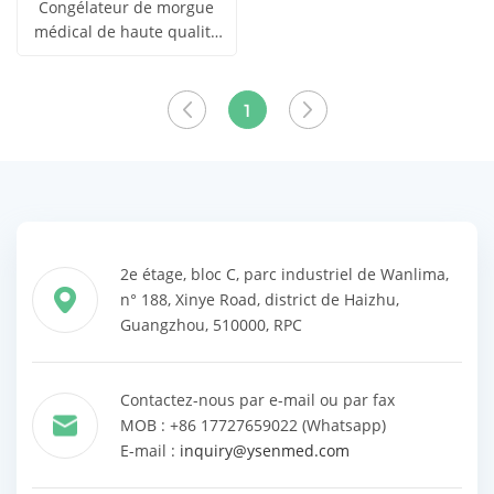
Congélateur de morgue
médical de haute qualité
obtenir le
à 9 corps YSSTG0109
Voir tous
prix
1
les produits
2e étage, bloc C, parc industriel de Wanlima,
n° 188, Xinye Road, district de Haizhu,
Guangzhou, 510000, RPC
Contactez-nous par e-mail ou par fax
MOB : +86 17727659022 (Whatsapp)
E-mail :
inquiry@ysenmed.com