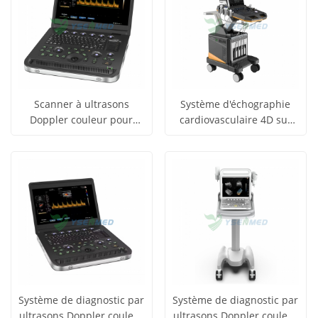
Scanner à ultrasons
Système d'échographie
Doppler couleur pour
cardiovasculaire 4D sur
obtenir le
obtenir le
ordinateur portable
chariot avec Doppler
Voir tous
Voir tous
médical YSB-SN30 de 15
couleur YSB-T6
prix
prix
pouces
les produits
les produits
Système de diagnostic par
Système de diagnostic par
ultrasons Doppler couleur
ultrasons Doppler couleur