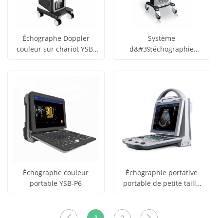
Échographe Doppler
Système
couleur sur chariot YSB-
d&#39;échographie
obtenir le
obtenir le
T8
Doppler couleur chariot
Voir tous
Voir tous
de haute qualité YSB-Q3
prix
prix
les produits
les produits
Échographe couleur
Échographie portative
portable YSB-P6
portable de petite taille
obtenir le
obtenir le
pour ordinateur portable
Voir tous
Voir tous
YSB-DU12
prix
prix