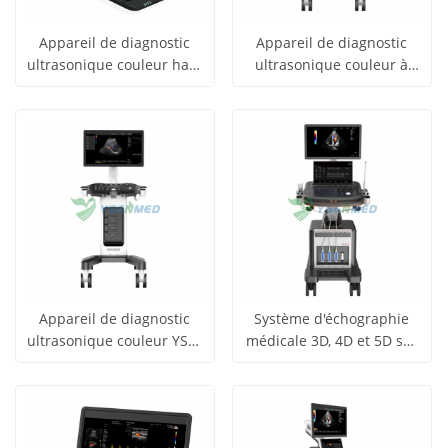
Appareil de diagnostic
Appareil de diagnostic
ultrasonique couleur haut
ultrasonique couleur à
obtenir le
obtenir le
de gamme YSB-P8
imagerie générale YSB-
Voir tous
Voir tous
F50
prix
prix
les produits
les produits
Appareil de diagnostic
Système d'échographie
ultrasonique couleur YSB-
médicale 3D, 4D et 5D sur
obtenir le
obtenir le
F3
chariot couleur YSB-T60
Voir tous
Voir tous
prix
prix
les produits
les produits