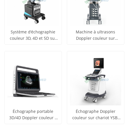
Système d'échographie
Machine à ultrasons
couleur 3D, 4D et 5D sur
Doppler couleur sur
obtenir le
obtenir le
chariot médical YSB-T30
chariot YSB-ViV40
Voir tous
Voir tous
prix
prix
les produits
les produits
Échographe portable
Échographe Doppler
3D/4D Doppler couleur à
couleur sur chariot YSB-
obtenir le
obtenir le
prix abordable YSB-M30
S7