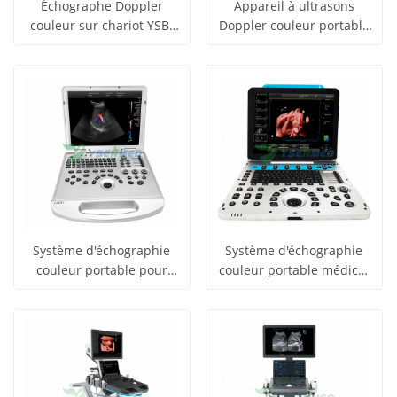
Échographe Doppler
Appareil à ultrasons
couleur sur chariot YSB-
Doppler couleur portable
obtenir le
obtenir le
VIV20
de haute qualité YSB-M5
Voir tous
Voir tous
prix
prix
les produits
les produits
Système d'échographie
Système d'échographie
couleur portable pour
couleur portable médical
obtenir le
obtenir le
ordinateur portable
3D 4D 5D YSB-P30
Voir tous
Voir tous
médical YSB-L3
prix
prix
les produits
les produits