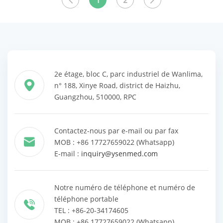
1
2
les produits
les produits
2e étage, bloc C, parc industriel de Wanlima,
n° 188, Xinye Road, district de Haizhu,
Guangzhou, 510000, RPC
Contactez-nous par e-mail ou par fax
MOB : +86 17727659022 (Whatsapp)
E-mail :
inquiry@ysenmed.com
Notre numéro de téléphone et numéro de
téléphone portable
TEL : +86-20-34174605
MOB : +86 17727659022 (Whatsapp)