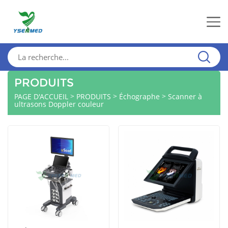
PRODUITS
>
>
>
PAGE D'ACCUEIL
PRODUITS
Échographe
Scanner à
ultrasons Doppler couleur