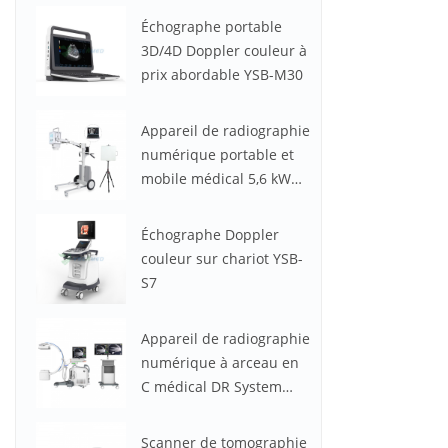
Échographe portable
3D/4D Doppler couleur à
prix abordable YSB-M30
Appareil de radiographie
numérique portable et
mobile médical 5,6 kW
100 mA YSX056-PE
(YSF056DR-A)
Échographe Doppler
couleur sur chariot YSB-
S7
Appareil de radiographie
numérique à arceau en
C médical DR System
YSX-C605
Scanner de tomographie