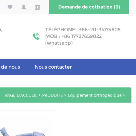
Demande de cotisation (0)
FR
u,
TÉLÉPHONE : +86-20-34174605
MOB : +86 17727659022
(whatsapp)
 de nous
Nous contacter
>
>
>
PAGE D'ACCUEIL
PRODUITS
Équipement orthopédique
Ostéodensitomètre à ultrasons