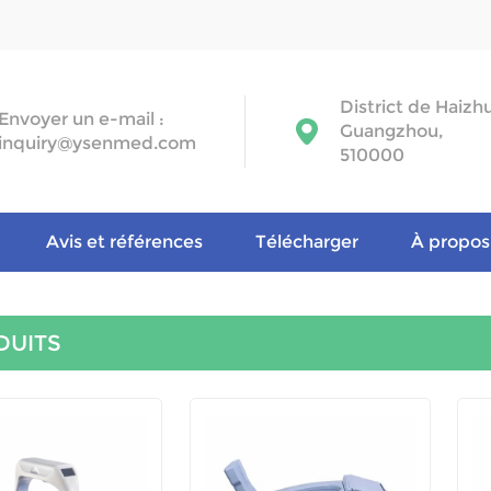
District de Haizh
Envoyer un e-mail :
Guangzhou,
inquiry@ysenmed.com
510000
Avis et références
Télécharger
À propos
DUITS