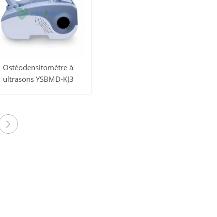
Ostéodensitomètre à
ultrasons YSBMD-KJ3
Voir tous
obtenir le
s produits
prix