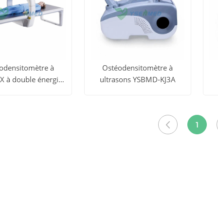
odensitomètre à
Ostéodensitomètre à
X à double énergie
ultrasons YSBMD-KJ3A
YSDXA-6
ous
obtenir le
Voir tous
obtenir le
uits
prix
les produits
prix
le
1