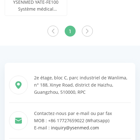
YSENMED YATE-FE100
Système médical
obtenir le
automatique d'analyse et
Voir tous
de traitement des selles
prix
1
les produits
2e étage, bloc C, parc industriel de Wanlima,
n° 188, Xinye Road, district de Haizhu,
Guangzhou, 510000, RPC
Contactez-nous par e-mail ou par fax
MOB : +86 17727659022 (Whatsapp)
E-mail :
inquiry@ysenmed.com