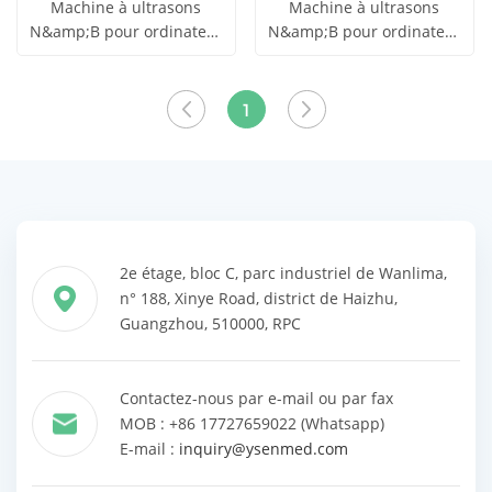
Machine à ultrasons
Machine à ultrasons
N&amp;B pour ordinateur
N&amp;B pour ordinateur
obtenir le
obtenir le
portable YSB-MU15
portable YSB-MU15
Voir tous
Voir tous
prix
prix
1
les produits
les produits
2e étage, bloc C, parc industriel de Wanlima,
n° 188, Xinye Road, district de Haizhu,
Guangzhou, 510000, RPC
Contactez-nous par e-mail ou par fax
MOB : +86 17727659022 (Whatsapp)
E-mail :
inquiry@ysenmed.com