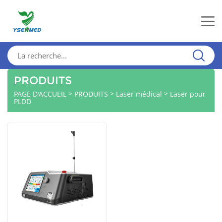
PRODUITS
>
>
>
PAGE D'ACCUEIL
PRODUITS
Laser médical
Laser pour
PLDD