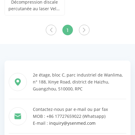
Décompression discale
percutanée au laser Velas
obtenir le
(PLDD) - Thérapie laser
Voir tous
pour réduire la douleur
prix
1
les produits
2e étage, bloc C, parc industriel de Wanlima,
n° 188, Xinye Road, district de Haizhu,
Guangzhou, 510000, RPC
Contactez-nous par e-mail ou par fax
MOB : +86 17727659022 (Whatsapp)
E-mail :
inquiry@ysenmed.com