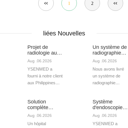
1
2
liées Nouvelles
Projet de
Un système de
radiologie aux
radiographie
Philippines
numérique de
Aug .06.2026
Aug .06.2026
avec des
50 kW a été
YSENMED a
Nous avons livré
systèmes de
installé avec
radiographie
succès en
fourni à notre client
un système de
numérique
République
aux Philippines
radiographie
fixes et
démocratique
une machine à
numérique à un
portables
du Congo.
rayons X fixe de
client en
Solution
Système
32 kW (YSX320G)
République
complète
d'endoscopie
et une machine à
démocratique du
d'équipement
Sonoscape
Aug .06.2026
Aug .06.2026
rayons X
Congo. Après
médical livrée
HD-350 livré
Un hôpital
YSENMED a
numérique
l'installation, le
à un hôpital au
au Libéria