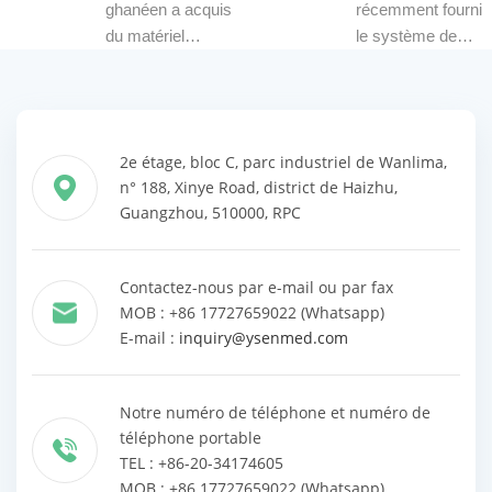
Ghana
ghanéen a acquis
récemment fourni
portable et mobile
client a fait part de
du matériel
le système de
(YSX056-PE) pour
ses commentaires
médical auprès de
gastroscopie et de
des applications
positifs concernant
YSENMED en
coloscopie vidéo
de radiologie.
les performances
plusieurs lots afin
Sonoscape HD-
d'imagerie,
de soutenir ses
350 à notre client
soulignant que la
2e étage, bloc C, parc industriel de Wanlima,
différents services
au Libéria.
qualité d'image
n° 188, Xinye Road, district de Haizhu,
cliniques. Après
répon
Guangzhou, 510000, RPC
installation,
l'hôpital s'est
déclaré satisfait de
Contactez-nous par e-mail ou par fax
la qualité du
MOB : +86 17727659022 (Whatsapp)
matériel, qui
E-mail :
inquiry@ysenmed.com
répondait à ses
besoins cliniques.
Notre numéro de téléphone et numéro de
téléphone portable
TEL : +86-20-34174605
MOB : +86 17727659022 (Whatsapp)