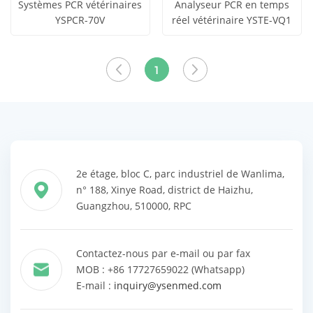
Systèmes PCR vétérinaires
Analyseur PCR en temps
YSPCR-70V
réel vétérinaire YSTE-VQ1
obtenir le
obtenir le
Voir tous
Voir tous
prix
prix
1
les produits
les produits
2e étage, bloc C, parc industriel de Wanlima,
n° 188, Xinye Road, district de Haizhu,
Guangzhou, 510000, RPC
Contactez-nous par e-mail ou par fax
MOB : +86 17727659022 (Whatsapp)
E-mail :
inquiry@ysenmed.com