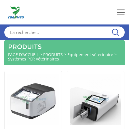
PRODUITS
>
>
>
PAGE D'ACCUEIL
PRODUITS
Equipement vétérinaire
Systèmes PCR vétérinaires