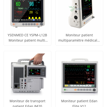
YSENMED CE YSPM-L12B
Moniteur patient
Moniteur patient multi-
multiparamètre médical à
obtenir le
obtenir le
paramètres médical à
écran de 8 pouces
Voir tous
Voir tous
écran de 12 pouces
YSENMED YSPM-L8D
prix
prix
les produits
les produits
Moniteur de transport
Moniteur patient Edan
patient Edan IM20
Elite V12