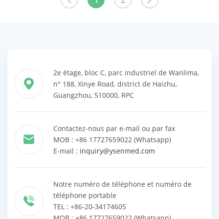
1
2
les produits
les produits
2e étage, bloc C, parc industriel de Wanlima,
n° 188, Xinye Road, district de Haizhu,
Guangzhou, 510000, RPC
Contactez-nous par e-mail ou par fax
MOB : +86 17727659022 (Whatsapp)
E-mail :
inquiry@ysenmed.com
Notre numéro de téléphone et numéro de
téléphone portable
TEL : +86-20-34174605
MOB : +86 17727659022 (Whatsapp)