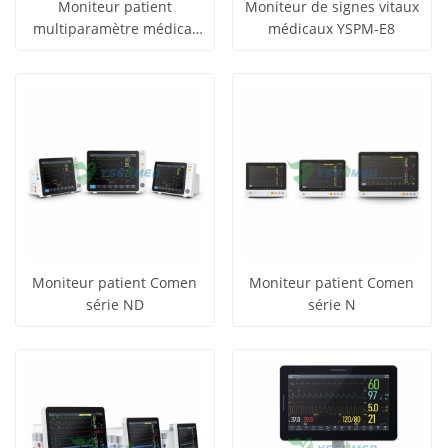
Moniteur patient
Moniteur de signes vitaux
multiparamètre médical
médicaux YSPM-E8
obtenir le
obtenir le
YSPM-UN12
Voir tous
Voir tous
prix
prix
les produits
les produits
Moniteur patient Comen
Moniteur patient Comen
série ND
série N
obtenir le
obtenir le
Voir tous
Voir tous
prix
prix
les produits
les produits