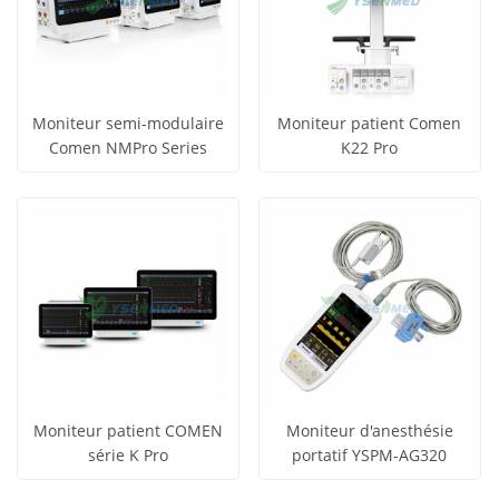
Moniteur semi-modulaire
Moniteur patient Comen
Comen NMPro Series
K22 Pro
obtenir le
obtenir le
Voir tous
Voir tous
prix
prix
les produits
les produits
Moniteur patient COMEN
Moniteur d'anesthésie
série K Pro
portatif YSPM-AG320
obtenir le
obtenir le