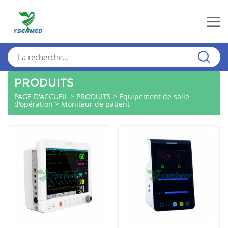
PRODUITS
>
>
PAGE D'ACCUEIL
PRODUITS
Équipement de salle
>
d'opération
Moniteur de patient