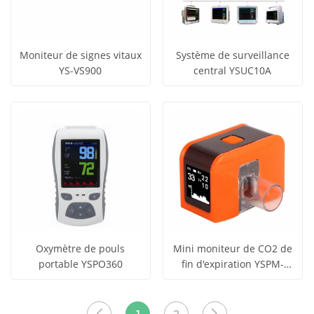
Moniteur de signes vitaux
Système de surveillance
YS-VS900
central YSUC10A
obtenir le
obtenir le
Voir tous
Voir tous
prix
prix
les produits
les produits
Oxymètre de pouls
Mini moniteur de CO2 de
portable YSPO360
fin d'expiration YSPM-
obtenir le
obtenir le
CA60
Voir tous
Voir tous
prix
prix