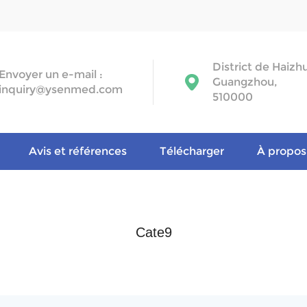
District de Haizh
Envoyer un e-mail :
Guangzhou,
inquiry@ysenmed.com
510000
Avis et références
Télécharger
À propos
Cate9