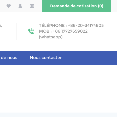
Demande de cotisation (0)
FR
u,
TÉLÉPHONE : +86-20-34174605
MOB : +86 17727659022
(whatsapp)
 de nous
Nous contacter